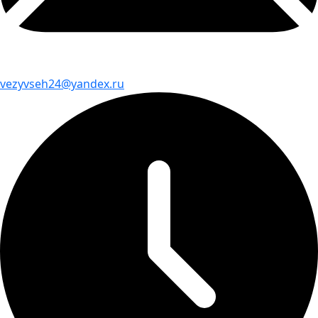
vezyvseh24@yandex.ru