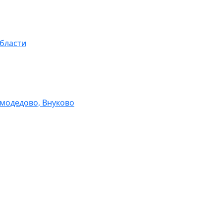
области
модедово, Внуково