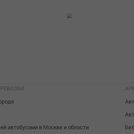
РЕВОЗКИ
АР
ороде
Ав
Ав
тей автобусами в Москве и области
Бе