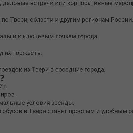
у, деловые встречи или корпоративные мероп
по Твери, области и другим регионам России.
залы и к ключевым точкам города.
угих торжеств.
ездок из Твери в соседние города.
?
йт.
жиров.
мальные условия аренды.
тобусов в Твери
станет простым и удобным р