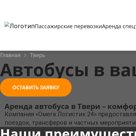
Пассажирские перевозки
Аренда спец
Главная
Тверь
Автобусы в ва
ОСТАВИТЬ ЗАЯВКУ
Аренда автобуса в Твери – комфо
Компания «Омега Логистик 24» предоставля
поездок, трансферов и частных мероприяти
Наши преимущест