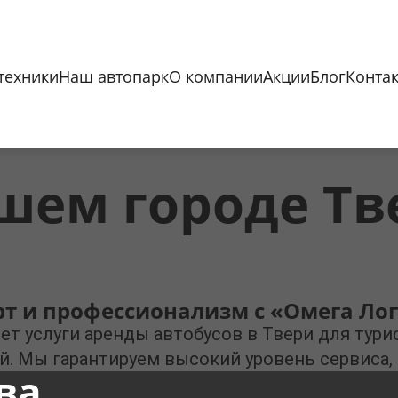
техники
Наш автопарк
О компании
Акции
Блог
Конта
шем городе Тв
рт и профессионализм с «Омега Лог
ет услуги аренды автобусов в Твери для тур
й. Мы гарантируем высокий уровень сервиса,
ва