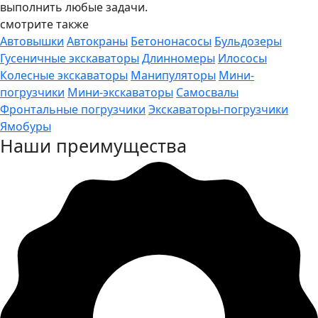
выполнить любые задачи.
смотрите также
Автовышки
Автокраны
Бетононасосы
Бульдозеры
Гусеничные экскаваторы
Длинномеры
Илососы
Колесные экскаваторы
Манипуляторы
Мини-
погрузчики
Мини-экскаваторы
Самосвалы
Фронтальные погрузчики
Экскаваторы-погрузчики
Ямобуры
Наши преимущества