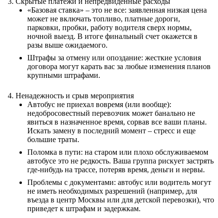
Скрытые платежи и непредвиденные расходы
«Базовая ставка» – это не все: заявленная низкая цена
может не включать топливо, платные дороги,
парковки, пробки, работу водителя сверх нормы,
ночной выезд. В итоге финальный счет окажется в
разы выше ожидаемого.
Штрафы за отмену или опоздание: жесткие условия
договора могут карать вас за любые изменения планов
крупными штрафами.
Ненадежность и срыв мероприятия
Автобус не приехал вовремя (или вообще):
недобросовестный перевозчик может банально не
явиться в назначенное время, сорвав все ваши планы.
Искать замену в последний момент – стресс и еще
большие траты.
Поломка в пути: на старом или плохо обслуживаемом
автобусе это не редкость. Ваша группа рискует застрять
где-нибудь на трассе, потеряв время, деньги и нервы.
Проблемы с документами: автобус или водитель могут
не иметь необходимых разрешений (например, для
въезда в центр Москвы или для детской перевозки), что
приведет к штрафам и задержкам.