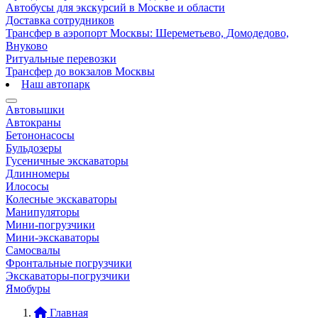
Автобусы для экскурсий в Москве и области
Доставка сотрудников
Трансфер в аэропорт Москвы: Шереметьево, Домодедово,
Внуково
Ритуальные перевозки
Трансфер до вокзалов Москвы
Наш автопарк
Автовышки
Автокраны
Бетононасосы
Бульдозеры
Гусеничные экскаваторы
Длинномеры
Илососы
Колесные экскаваторы
Манипуляторы
Мини-погрузчики
Мини-экскаваторы
Самосвалы
Фронтальные погрузчики
Экскаваторы-погрузчики
Ямобуры
Главная