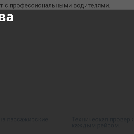
т с профессиональными водителями.
ва
на пассажирские
Техническая проверк
.
каждым рейсом.