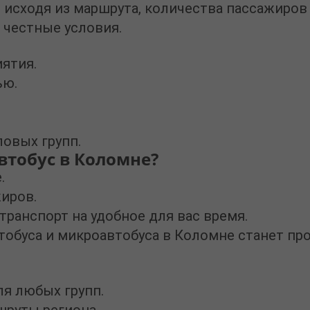
 исходя из маршрута, количества пассажиро
 честные условия.
ятия.
ью.
ловых групп.
втобус в Коломне?
.
жиров.
транспорт на удобное для вас время.
втобуса и микроавтобуса в Коломне
станет про
я любых групп.
шруты региона.