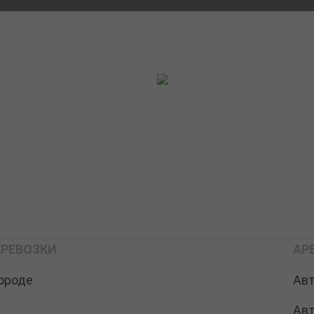
РЕВОЗКИ
АР
ороде
Ав
Ав