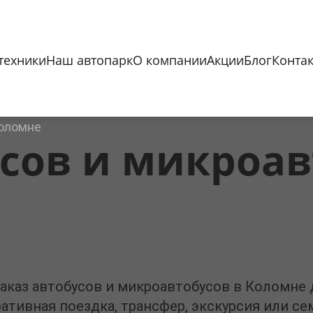
техники
Наш автопарк
О компании
Акции
Блог
Конта
Коломне
сов и микроав
заказ автобусов и микроавтобусов в Коломне
ративная поездка, трансфер, экскурсия или 