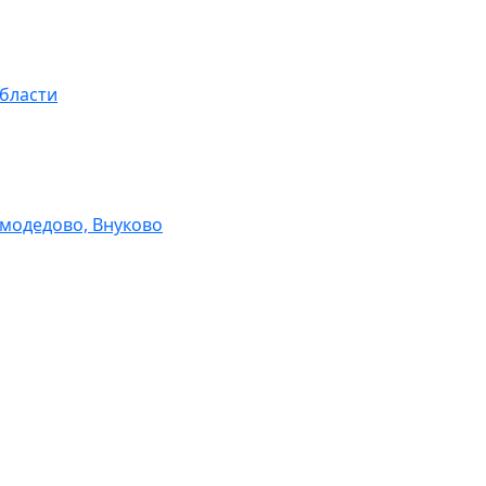
области
модедово, Внуково