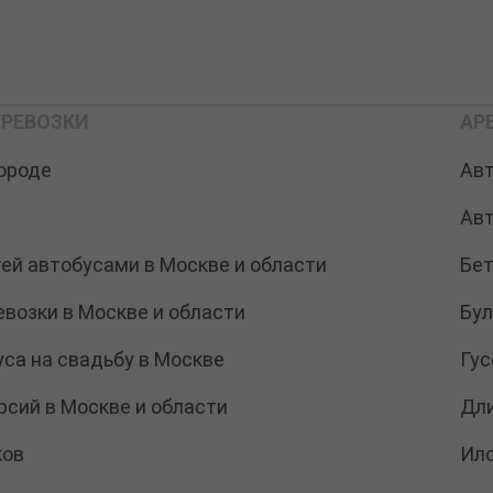
РЕВОЗКИ
АР
ороде
Ав
Ав
тей автобусами в Москве и области
Бе
возки в Москве и области
Бу
са на свадьбу в Москве
Гус
рсий в Москве и области
Дл
ков
Ил