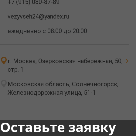
+7 (915) 080-87-89
vezyvseh24@yandex.ru
ежедневно с 08:00 до 20:00
г. Москва, Озерковская набережная, 50,
стр. 1
Московская область, Солнечногорск,
Железнодорожная улица, 51-1
Оставьте заявку