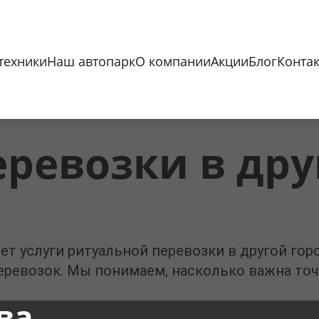
техники
Наш автопарк
О компании
Акции
Блог
Конта
ревозки в дру
ет услуги ритуальной перевозки в другой гор
ревозок. Мы понимаем, насколько важна точно
ва